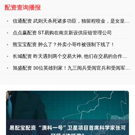
配资查询播报
信通配资 武则天杀死诸多功臣，独留程咬金，是女皇仁慈？还是程
点点赢配资 ST易购在南京新设供应链管理公司
熊宝宝配资 肿么了？外卖小哥咋被强制下线了！
长城配资 昨天遇到两个交易大神, 他们在交易的合作和分工让我
旭盛配资 30位英雄到家！九三阅兵受阅官兵和受阅军机共迎英雄