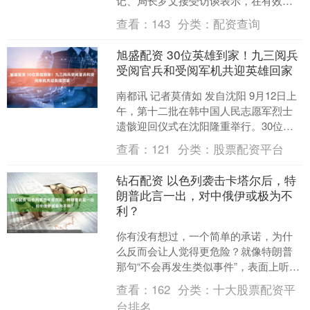
记、局长罗文接受访谈表示，在有效减
轻经营主体负担方面，市场监管部门将
查看：
143
分类：
配资查询
坚决制止违法违规设立....
旭盛配资 30位英雄到家！九三阅兵
受阅官兵和受阅军机共迎英雄回家
南都讯 记者莫倩如 发自沈阳 9月12日上
午，第十二批在韩中国人民志愿军烈士
遗骸迎回仪式在沈阳隆重举行。30位在
韩中国人民志愿军烈士英灵及267件遗
查看：
121
分类：
股票配资平台
物，由人民空....
钻石配资 以色列袭击卡塔尔后，特
朗普此言一出，对中俄伊或极为不
利？
你有没有想过，一个简单的承诺，为什
么反而会让人觉得更危险？就像特朗普
那句“不会再发生类似事件”，表面上听起
来是安慰，但仔细一琢磨，它可能就是
查看：
162
分类：
十大股票配资平
在暗中布下一个更大的....
台排名