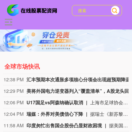
全球市场快讯
12:38 PM
汇丰预期本次通胀
12:29 PM
美将外国电力逆变器列入“覆盖清单”
12:06 PM
U17国足vs阿森纳确认取消
上海市足球协会8月9日中午在微信公众号上发布公告，2026上海明日之星冠军杯男子组决赛取消。决赛对阵为中国男足U17对阵阿森纳U17，受台风影响，本场比赛现已确定取消，不延期进行。
12:04 PM
瑞媒：外界对美债信心下降
据瑞士《新苏黎世报》网站8月5日报道，截至2025年底，美国未偿国债规模达30.7万亿美元，相当于美国国内生产总值的95%左右。政府总债务甚至更高，占国内生产总值比例超过120%，但其中一部分并未在市场上流通，而是由美国联邦储备委员会（美联储）等机构持有。（参考消息）
11:58 AM
印度匆忙出售国企股份凸显财政困境
据美国消费者新闻与商业频道网站8月5日报道，印度政府今年一直急于出售其在国有企业的股份。到目前为止，该国已经减持了10家国有企业的股份，今年共筹集资金超过6200亿卢比（约合65亿美元）。当通胀压力和财政限制可能抑制政府支出时，印度很难保住全球增长最快的大型经济体的地位。报道称，但印度不能失去其经济增长优势，因为它正在争夺全球投资者的注意力。这些投资者已经把印度放在了次要位置，因为他们专注于人工智能驱动的业务，而这正是这个南亚国家的经济增长故事所缺失的。（参考消息）