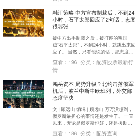
融汇策略 中方宣布制裁后，不到24
小时，石平太郎回应了2句话，态度
很嚣张
被中方出手制裁之后，被打疼的叛国
贼“石平太郎”，不到24小时，就跳出来回
应了。 当然，只看他说的话，那态度还
是非常嚣张的。这个“太郎”拉拉杂杂回应
查看：
196
分类：
配资股票最新行
了很多，但总结....
情
鸿岳资本 局势升级？北约击落俄军
机后，波兰中断中欧班列，外交部
态度坚决
文 | 顾远山 编辑 | 顾远山 万万没想到，
俄罗斯最担心的事情还是发生了。 一直
以来，无论是俄罗斯也好，还是援助乌
克兰的北约各国也罢，都在尽可能地保
查看：
186
分类：
配资查询
持克制，不....