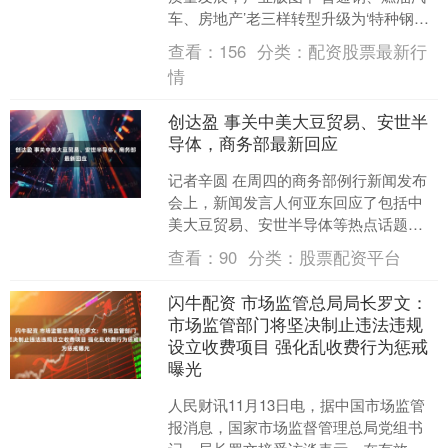
车、房地产’老三样转型升级为‘特种钢、
电动汽车、先进电池’新三样，大踏步向
查看：
156
分类：
配资股票最新行
先进制造业高地....
情
创达盈 事关中美大豆贸易、安世半
导体，商务部最新回应
记者辛圆 在周四的商务部例行新闻发布
会上，新闻发言人何亚东回应了包括中
美大豆贸易、安世半导体等热点话题。
在发布会上，有记者提问，白宫说中国
查看：
90
分类：
股票配资平台
同意在11月和12月....
闪牛配资 市场监管总局局长罗文：
市场监管部门将坚决制止违法违规
设立收费项目 强化乱收费行为惩戒
曝光
人民财讯11月13日电，据中国市场监管
报消息，国家市场监督管理总局党组书