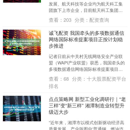
发展、航天科技等企业均为航天科工集
团旗下上市企业，目前航天科工集团的
证券化率是所有央企中末尾的，有大量
查看：
203
分类：
配资查询
优质资产有待重整或注入，....
诚飞配资 我国牵头的多项数据通信
网络国际标准提案项目正按计划稳
步推进
记者日前从中关村无线网络安全产业联
盟（WAPI产业联盟）获悉，我国牵头的
多项数据通信网络国际标准提案项目正
按计划稳步推进。相关项目涵盖光纤通
查看：
68
分类：
十大股票配资平台
道网络、抗量子网络通....
排名
点点策略网 新型工业化调研行｜“老
三样”变“新三样” 湘潭制造业转型升
级迈大步
“近年来，湘潭市以模式创新驱动经济高
质量发展，产业版图中‘普通钢、燃油汽