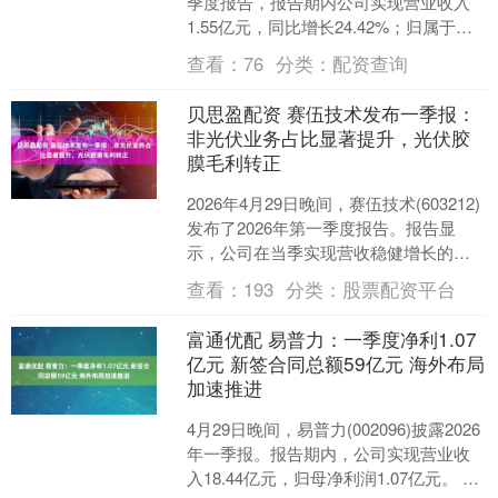
季度报告，报告期内公司实现营业收入
1.55亿元，同比增长24.42%；归属于上
市公司股东的净利润1974.62万元....
查看：
76
分类：
配资查询
贝思盈配资 赛伍技术发布一季报：
非光伏业务占比显著提升，光伏胶
膜毛利转正
2026年4月29日晚间，赛伍技术(603212)
发布了2026年第一季度报告。报告显
示，公司在当季实现营收稳健增长的同
时，盈利能力显著回升。第一季度，公
查看：
193
分类：
股票配资平台
司实现....
富通优配 易普力：一季度净利1.07
亿元 新签合同总额59亿元 海外布局
加速推进
4月29日晚间，易普力(002096)披露2026
年一季报。报告期内，公司实现营业收
入18.44亿元，归母净利润1.07亿元。 据