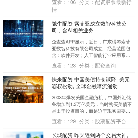
查看：
106
分类：
配资股票最新行
油，成为中国单一....
情
驰牛配资 索菲亚成立数智科技公
司，含AI相关业务
企查查APP显示，近日，广东横琴索菲
亚数智科技有限公司成立，经营范围包
含：软件开发；人工智能行业应用系统
集成服务；以自有资金从事投资活动
查看：
123
分类：
配资查询
等。企查查股权穿透显示，....
快来配资 中国美债持仓骤降, 美元
霸权松动, 全球金融暗流涌动
2008年爆发美国金融危机，中国外汇储
备增加到1.3万亿美元，当时购买美债不
是出于投资目的，而是迫于现实需要，
因为出口依赖美国市场，要稳定汇率和
查看：
129
分类：
股票配资平台
保住订单，买美债....
长城配资 昨天遇到两个交易大神,