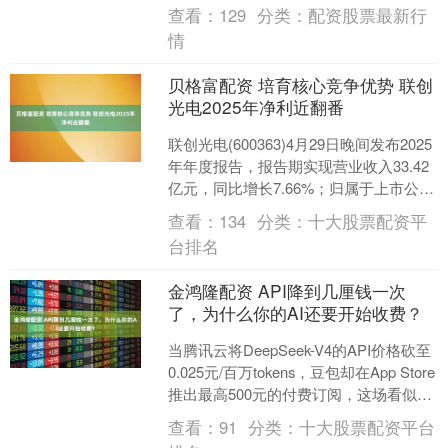
了解，一季度作为民爆行业传统淡....
查看：
129
分类：
配资股票最新行
情
贝格富配资 培育核心竞争优势 联创
光电2025年净利近翻番
联创光电(600363)4月29日晚间发布2025
年年度报告，报告期实现营业收入33.42
亿元，同比增长7.66%；归属于上市公司
股东的净利润4.80亿元，同比....
查看：
134
分类：
十大股票配资平
台排名
金鸿隆配资 API降到几厘钱一次
了，为什么你的AI还要开始收费？
当腾讯云将DeepSeek-V4的API价格砍至
0.025元/百万tokens，豆包却在App Store
推出最高500元的付费订阅，这场看似矛
盾的左右互搏究竟....
查看：
91
分类：
十大股票配资平台