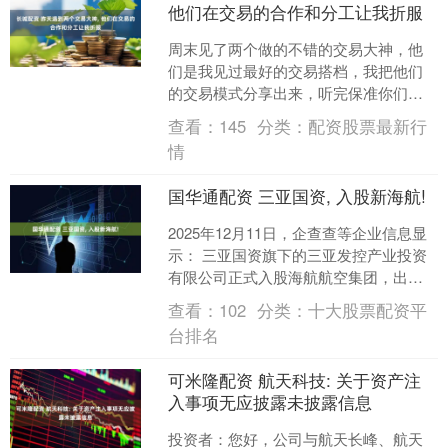
他们在交易的合作和分工让我折服
周末见了两个做的不错的交易大神，他
们是我见过最好的交易搭档，我把他们
的交易模式分享出来，听完保准你们又
羡慕又佩服！ 为什么会羡慕？ 因为这两
查看：
145
分类：
配资股票最新行
个交易者不止交易做得....
情
国华通配资 三亚国资, 入股新海航!
2025年12月11日，企查查等企业信息显
示： 三亚国资旗下的三亚发控产业投资
有限公司正式入股海航航空集团，出资
1.12亿元，成为其新晋股东。 与此同
查看：
102
分类：
十大股票配资平
时，海航航....
台排名
可米隆配资 航天科技: 关于资产注
入事项无应披露未披露信息
投资者：您好，公司与航天长峰、航天