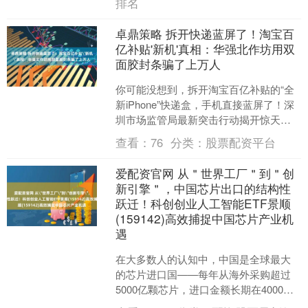
排名
卓鼎策略 拆开快递蓝屏了！淘宝百
亿补贴'新机'真相：华强北作坊用双
面胶封条骗了上万人
你可能没想到，拆开淘宝百亿补贴的“全
新iPhone”快递盒，手机直接蓝屏了！深
圳市场监管局最新突击行动揭开惊天黑
幕：华强北作坊用双面胶伪造苹果官方
查看：
76
分类：
股票配资平台
封条，把资源机....
爱配资官网 从＂世界工厂＂到＂创
新引擎＂，中国芯片出口的结构性
跃迁！科创创业人工智能ETF景顺
(159142)高效捕捉中国芯片产业机
遇
在大多数人的认知中，中国是全球最大
的芯片进口国——每年从海外采购超过
5000亿颗芯片，进口金额长期在4000亿
美元上下波动，这一数字甚至超过了石