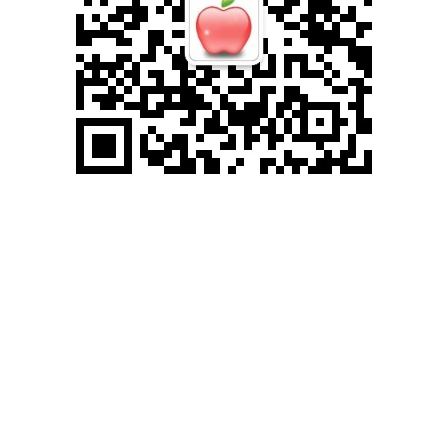
滚动资讯
鑫恒盈配资 除了投篮还是投篮！火箭探花郎在进攻端的进步
依然非常有限？
配资查询
10-09
在最近的一场NBA季前赛中，休斯顿火箭在主场以122比113战胜了亚
特兰大老鹰。这场比赛让火箭迎来了季前赛的首场胜利，而